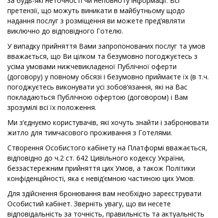
за будь-які неточності чи неповноту інформації. Всі
претензії, що можуть виникати в майбутньому щодо
надання послуг з розміщення ви можете пред’являти
виключно до відповідного Готелю.
У випадку прийняття Вами запропонованих послуг та умов
вважається, що Ви цілком та безумовно погоджуєтесь з
усіма умовами нижчевикладеної Публічної оферти
(договору) у повному обсязі і безумовно приймаєте їх (в т.ч.
погоджуєтесь виконувати усі зобов’язання, які на Вас
покладаються Публічною офертою (договором) і Вам
зрозумілі всі їх положення.
Ми з’єднуємо користувачів, які хочуть знайти і забронювати
житло для тимчасового проживання з Готелями.
Створення Особистого кабінету на Платформі вважається,
відповідно до ч.2 ст. 642 Цивільного кодексу України,
беззастережним прийняття цих Умов, а також Політики
конфіденційності, яка є невід’ємною частиною цих Умов.
Для здійснення бронювання вам необхідно зареєструвати
Особистий кабінет. Зверніть увагу, що ви несете
відповідальність за точність, правильність та актуальність