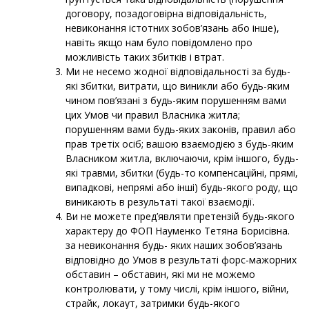
договору, позадоговірна відповідальність,
невиконання істотних зобов’язань або інше),
навіть якщо нам було повідомлено про
можливість таких збитків і втрат.
Ми не несемо жодної відповідальності за будь-
які збитки, витрати, що виникли або будь-яким
чином пов’язані з будь-яким порушенням вами
цих Умов чи правил Власника житла;
порушенням вами будь-яких законів, правил або
прав третіх осіб; вашою взаємодією з будь-яким
Власником житла, включаючи, крім іншого, будь-
які травми, збитки (будь-то компенсаційні, прямі,
випадкові, непрямі або інші) будь-якого роду, що
виникають в результаті такої взаємодії.
Ви не можете пред’являти претензій будь-якого
характеру до ФОП
Науменко Тетяна Борисівна
.
за невиконання будь- яких наших зобов’язань
відповідно до Умов в результаті форс-мажорних
обставин – обставин, які ми не можемо
контролювати, у тому числі, крім іншого, війни,
страйк, локаут, затримки будь-якого