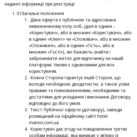
наданої інформації при реєстрації
01Загальні положення
Дана оферта є публічною та адресована
невизначеному колу осіб, (далі в однині –
«Користувач», або в множині «Користувачі», або
в однині «Клієнт» чи «Споживач», або в множині
«Споживачі», або в однині «Гість», або в
множині «Гості»), які бажають знайти і
забронювати житло для відпочинку на нашій
платформі. Умови є однаковими для всіх
користувачів.
Кожна Сторона гарантує іншій Стороні, що
володіє необхідною дієздатністю, а також усіма
правами та повноваженнями, необхідними та
достатніми для укладання і виконання Договору
відповідно до його умов.
Текст Публічної оферти (договору), завжди
розміщений на офіційному сайті hotel-
marion.com.ua
Користувач дає згоду на повідомлення третім
особам інформації, яка виникає у зв’язку із