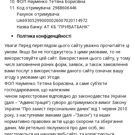
ФОП
Науменко Тетяна Борисівна
Код отримувача: 2988606446
Рахунок отримувача:
UA693052990000026007020114972
Назва банку: АТ КБ "ПРИВАТБАНК"
Політика конфіденційності
Увага! Перед переглядом цього сайту уважно прочитайте ці
умови. Якщо Ви не погоджуєтесь з цими умовами, то не
використовуйте цей сайт. Використання цього сайту, у тому
числі заповнення різних форм, заявок, а також замовлення
вами послуг з використанням даного сайту означає вашу
згоду з умовами цієї Угоди.
ФОП Науменко Тетяна Борисівна
, а саме суб’єкти
господарювання, що належним
чином зареєстровані відповідно до законодавства України
(далі – “Адміністрація”) суворо дотримуємося вимог Закону
України “Про захист персональних даних” від 1 червня 2010
року, з наступними змінами (далі –“Закон“) та інших
нормативно-правових актів щодо охорони та зберігання
даних. Ми ретельно піклуємося про дані осіб, які
реєструються на нашому веб-сайті, та користуються