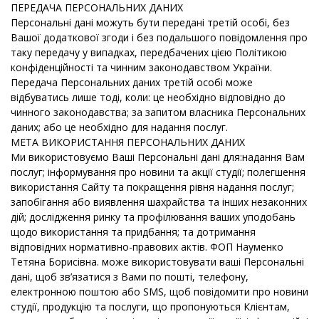
ПЕРЕДАЧА ПЕРСОНАЛЬНИХ ДАНИХ
Персональні дані можуть бути передані третій особі, без
Вашої додаткової згоди і без подальшого повідомлення про
таку передачу у випадках, передбачених цією Політикою
конфіденційності та чинним законодавством України.
Передача Персональних даних третій особі може
відбуватись лише тоді, коли: це необхідно відповідно до
чинного законодавства; за запитом власника Персональних
даних; або це необхідно для надання послуг.
МЕТА ВИКОРИСТАННЯ ПЕРСОНАЛЬНИХ ДАНИХ
Ми використовуємо Ваші Персональні дані для:надання Вам
послуг; інформування про новини та акції студії; полегшення
використання Сайту та покращення рівня надання послуг;
запобігання або виявлення шахрайства та інших незаконних
дій; дослідження ринку та профілювання ваших уподобань
щодо використання та придбання; та дотримання
відповідних нормативно-правових актів.
ФОП Науменко
Тетяна Борисівна
. може використовувати ваші Персональні
дані, щоб зв’язатися з Вами по пошті, телефону,
електронною поштою або SMS, щоб повідомити про новини
студії, продукцію та послуги, що пропонуються Клієнтам,