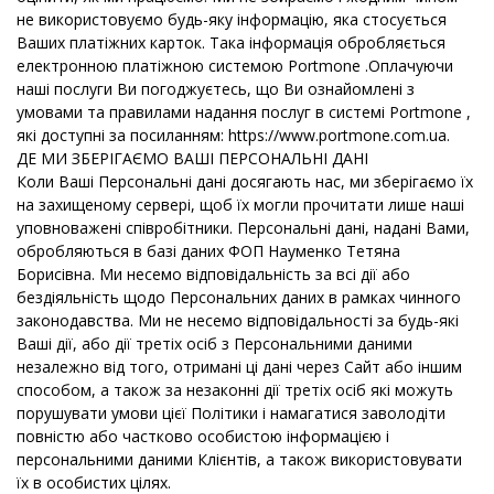
не використовуємо будь-яку інформацію, яка стосується
Ваших платіжних карток. Така інформація обробляється
електронною платіжною системою Portmone .Оплачуючи
наші послуги Ви погоджуєтесь, що Ви ознайомлені з
умовами та правилами надання послуг в системі Portmone ,
які доступні за посиланням: https://www.portmone.com.ua.
ДЕ МИ ЗБЕРІГАЄМО ВАШІ ПЕРСОНАЛЬНІ ДАНІ
Коли Ваші Персональні дані досягають нас, ми зберігаємо їх
на захищеному сервері, щоб їх могли прочитати лише наші
уповноважені співробітники. Персональні дані, надані Вами,
обробляються в базі даних
ФОП Науменко Тетяна
Борисівна
. Ми несемо відповідальність за всі дії або
бездіяльність щодо Персональних даних в рамках чинного
законодавства. Ми не несемо відповідальності за будь-які
Ваші дії, або дії третіх осіб з Персональними даними
незалежно від того, отримані ці дані через Сайт або іншим
способом, а також за незаконні дії третіх осіб які можуть
порушувати умови цієї Політики і намагатися заволодіти
повністю або частково особистою інформацією і
персональними даними Клієнтів, а також використовувати
їх в особистих цілях.