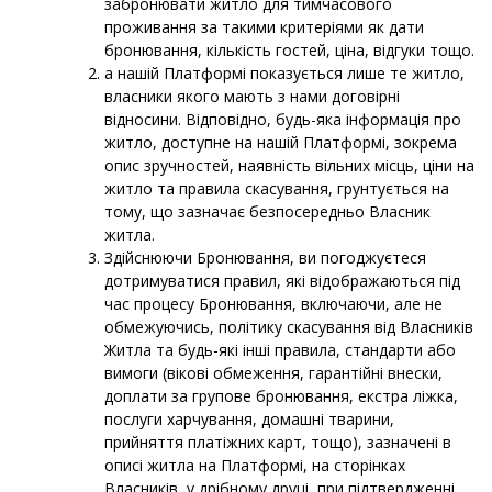
забронювати житло для тимчасового
проживання за такими критеріями як дати
бронювання, кількість гостей, ціна, відгуки тощо.
а нашій Платформі показується лише те житло,
власники якого мають з нами договірні
відносини. Відповідно, будь-яка інформація про
житло, доступне на нашій Платформі, зокрема
опис зручностей, наявність вільних місць, ціни на
житло та правила скасування, грунтується на
тому, що зазначає безпосередньо Власник
житла.
Здійснюючи Бронювання, ви погоджуєтеся
дотримуватися правил, які відображаються під
час процесу Бронювання, включаючи, але не
обмежуючись, політику скасування від Власників
Житла та будь-які інші правила, стандарти або
вимоги (вікові обмеження, гарантійні внески,
доплати за групове бронювання, екстра ліжка,
послуги харчування, домашні тварини,
прийняття платіжних карт, тощо), зазначені в
описі житла на Платформі, на сторінках
Власників, у дрібному друці, при підтвердженні