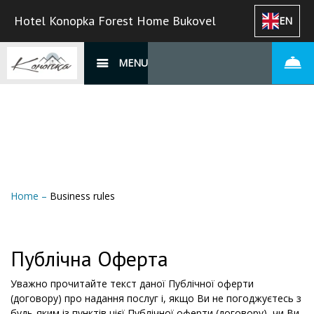
Hotel Konopka Forest Home Bukovel
EN
MENU
Home
–
Business rules
Публічна Оферта
Уважно прочитайте текст даної Публічної оферти
(договору) про надання послуг і, якщо Ви не погоджуєтесь з
будь-яким із пунктів цієї Публічної оферти (договору), чи Ви