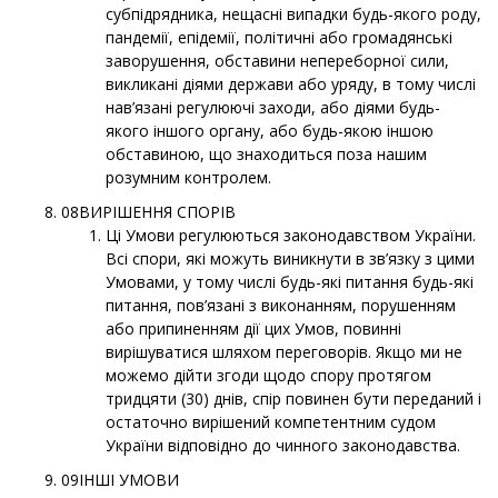
субпідрядника, нещасні випадки будь-якого роду,
пандемії, епідемії, політичні або громадянські
заворушення, обставини непереборної сили,
викликані діями держави або уряду, в тому числі
нав’язані регулюючі заходи, або діями будь-
якого іншого органу, або будь-якою іншою
обставиною, що знаходиться поза нашим
розумним контролем.
08ВИРІШЕННЯ СПОРІВ
Ці Умови регулюються законодавством України.
Всі спори, які можуть виникнути в зв’язку з цими
Умовами, у тому числі будь-які питання будь-які
питання, пов’язані з виконанням, порушенням
або припиненням дії цих Умов, повинні
вирішуватися шляхом переговорів. Якщо ми не
можемо дійти згоди щодо спору протягом
тридцяти (30) днів, спір повинен бути переданий і
остаточно вирішений компетентним судом
України відповідно до чинного законодавства.
09ІНШІ УМОВИ