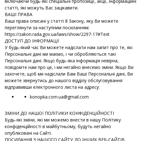
включаючи будь-які спеціальні пропозиції, акції, інформаційні
статті, які можуть Вас зацікавити.
ВАШІ ПРАВА
Ваші права описані у статті 8 Закону, яку Ви можете
переглянути за наступним посиланням:
https://zakon.rada.gov.ua/laws/show/2297-17#Text
ДОСТУП ДО ІНФОРМАЦІЇ
У будь-який час Ви можете надіслати нам запит про те, які
Персональні дані ми маємо, і чи обробляються такі
Персональні дані. Якщо будь-яка інформація невірна,
повідомте нам про це, і ми негайно внесемо зміни. Якщо Ви
захочете, щоб ми надіслали Вам Ваші Персональні дані, Ви
можете звернутись до нашого відділу обслуговування
відправивши електронного листа на адресу:
konopka.com.ua@gmail.com
ЗМІНИ ДО НАШОЇ ПОЛІТИКИ КОНФІДЕНЦІЙНОСТІ
Будь-які зміни, які ми можемо внести в нашу Політику
конфіденційності в майбутньому, будуть негайно
опубліковані на Сайті.
ПОСИЛАННЯ З НАШОГО САЙТУ ДО ІНШИХ ВЕБ-САЙТІВ