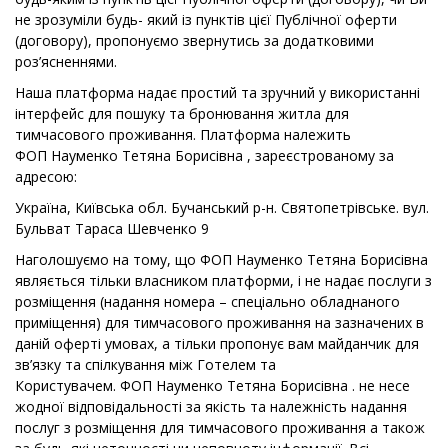
не зрозуміли будь- який із пунктів цієї Публічної оферти
(договору), пропонуємо звернутись за додатковими
роз’ясненнями.
Наша платформа надає простий та зручний у використанні
інтерфейс для пошуку та бронювання житла для
тимчасового проживання. Платформа належить
ФОП Науменко Тетяна Борисівна , зареєстрованому за
адресою:
Україна, Київська обл. Бучанський р-н. Святопетрівське. вул.
Бульват Тараса Шевченко 9
Наголошуємо на тому, що
ФОП
Науменко Тетяна Борисівна
являється тільки власником платформи, і не надає послуги з
розміщення (надання номера – спеціально обладнаного
приміщення) для тимчасового проживання на зазначених в
даній оферті умовах, а тільки пропонує вам майданчик для
зв’язку та спілкування між Готелем та
Користувачем.
ФОП
Науменко Тетяна Борисівна
. не несе
жодної відповідальності за якість та належність надання
послуг з розміщення для тимчасового проживання а також