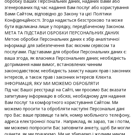
обробку Ваших Персональних даних, наданих Вами або
згенерованих під час надання Вам послуг або користування
Вами Сайтом, відповідно до Закону та цієї Політики
Конфіденційності. Згода надається безстроково та може
бути відкликана лише у порядку, передбаченому Законом.
МЕТА ТА ПІДСТАВИ ОБРОБКИ ПЕРСОНАЛЬНИХ ДАНИХ
Метою обробки Персональних даних є збір аналітичної
інформації для забезпечення Вас якісним сервісом та
послугами. Підставами для обробки Персональних даних є:
ваша згода, як власника Персональних даних; необхідність
дотримання нами вимог, встановлених чинним
законодавством; необхідність захисту наших прав і законних
інтересів, а також прав і законних інтересів Клієнта.
ІНФОРМАЦІЯ, ЯКУ МИ МОЖЕМО ОБРОБЛЯТИ
Під час Вашої реєстрації на Сайті, ми просимо Вас вказати
запитувану інформацію в обсязі, необхідному для надання
Вам послуг та комфортного користування Сайтом. Ми
можемо просити та обробляти наступні Персональні дані
про Вас: ваше прізвище та ім’я, номер мобільного телефону,
адреса електронної пошти . Наприклад, як зараз, так і потім,
ми можемо попросити Вас заповнити анкету, щоб Ви могли
оцінити, як ми працюємо. Ми не збираємо і жодним чином